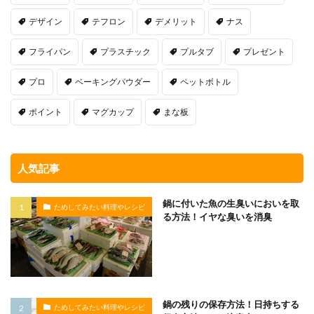
デザイン
テフロン
デメリット
ナス
フライパン
プラスチック
プルタブ
プレゼント
プロ
ベーキングパウダー
ペットボトル
ポイント
マグカップ
まな板
人気記事
鍋に付いた魚の生臭いにおいを取
ためしてみたい料理やレシピ
る方法！イヤな臭いを消臭
鍋の残りの保存方法！日持ちする
ためしてみたい料理やレシピ