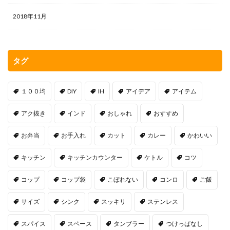
2018年11月
タグ
１００均
DIY
IH
アイデア
アイテム
アク抜き
インド
おしゃれ
おすすめ
お弁当
お手入れ
カット
カレー
かわいい
キッチン
キッチンカウンター
ケトル
コツ
コップ
コップ袋
こぼれない
コンロ
ご飯
サイズ
シンク
スッキリ
ステンレス
スパイス
スペース
タンブラー
つけっぱなし